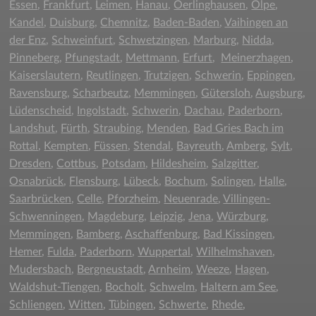
Essen
,
Frankfurt
,
Leimen
,
Hanau
,
Oerlinghausen
,
Olpe
,
Kandel
,
Duisburg
,
Chemnitz
,
Baden-Baden
,
Vaihingen an
der Enz
,
Schweinfurt
,
Schwetzingen
,
Marburg
,
Nidda
,
Pinneberg
,
Pfungstadt
,
Mettmann
,
Erfurt
,
Meinerzhagen
,
Kaiserslautern
,
Reutlingen
,
Trutzigen
,
Schwerin
,
Eppingen
,
Ravensburg
,
Scharbeutz
,
Memmingen
,
Gütersloh
,
Augsburg
,
Lüdenscheid
,
Ingolstadt
,
Schwerin
,
Dachau
,
Paderborn
,
Landshut
,
Fürth
,
Straubing
,
Menden
,
Bad Gries Bach im
Rottal
,
Kempten
,
Füssen
,
Stendal
,
Bayreuth
,
Amberg
,
Sylt
,
Dresden
,
Cottbus
,
Potsdam
,
Hildesheim
,
Salzgitter
,
Osnabrück
,
Flensburg
,
Lübeck
,
Bochum
,
Solingen
,
Halle
,
Saarbrücken
,
Celle
,
Pforzheim
,
Neuenrade
,
Villingen-
Schwenningen
,
Magdeburg
,
Leipzig
,
Jena
,
Würzburg
,
Memmingen
,
Bamberg
,
Aschaffenburg
,
Bad Kissingen
,
Hemer
,
Fulda
,
Paderborn
,
Wuppertal
,
Wilhelmshaven
,
Mudersbach
,
Bergneustadt
,
Arnheim
,
Weeze
,
Hagen
,
Waldshut-Tiengen
,
Bocholt
,
Schwelm
,
Haltern am See
,
Schliengen
,
Witten
,
Tübingen
,
Schwerte
,
Rhede
,