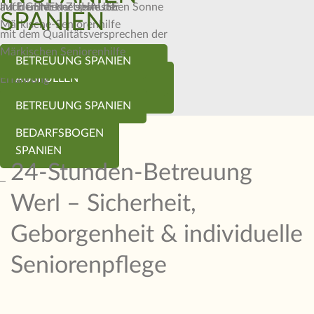
auf der Internetseite der
IM EIGENEN ZUHAUSE
auch unter der spanischen Sonne
SPANIEN
Märkische-Seniorenhilfe
mit dem Qualitätsversprechen der
Märkischen Seniorenhilfe
BEDARFSBOGEN
BETREUUNG SPANIEN
Betreuung mit Herz und
BEDARFSBOGEN
AUSFÜLLEN
Erfahrung
AUSFÜLLEN
BETREUUNG SPANIEN
BEDARFSBOGEN
SPANIEN
24-Stunden-Betreuung
Werl – Sicherheit,
Geborgenheit & individuelle
Seniorenpflege