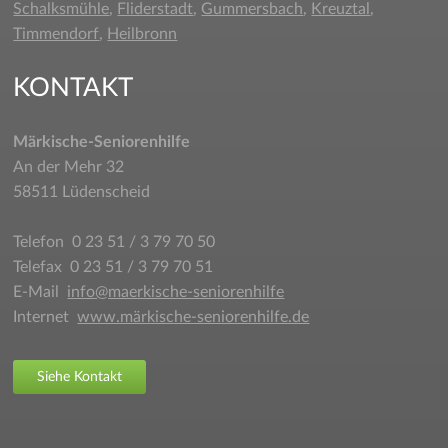
Schalksmühle
,
Fliderstadt
,
Gummersbach
,
Kreuztal
,
Timmendorf
,
Heilbronn
KONTAKT
Märkische-Seniorenhilfe
An der Mehr 32
58511 Lüdenscheid
Telefon 0 23 51 / 3 79 70 50
Telefax 0 23 51 / 3 79 70 51
E-Mail
info@maerkische-seniorenhilfe
Internet
www.märkische-seniorenhilfe.de
Siehe Kontakt