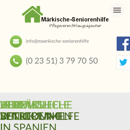
Menu
info@maerkische-seniorenhilfe
(0 23 51) 3 79 70 50
HERZLICH
INDIVIDUELLE
JETZT
LIEBEVOLLE
VERLÄSSLICHE
WILLKOMMEN
BETREUUNG
AUCH
SENIORENHILFE
BETREUUNG
IN
IN SPANIEN