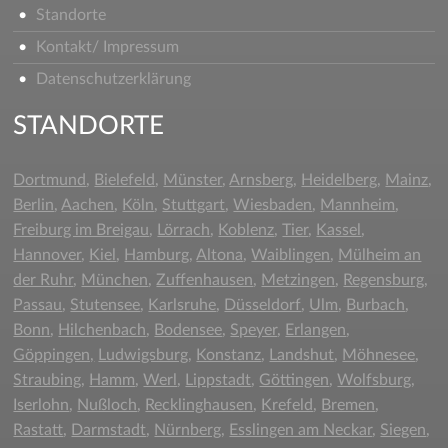
Standorte
Kontakt/ Impressum
Datenschutzerklärung
STANDORTE
Dortmund
,
Bielefeld
,
Münster
,
Arnsberg
,
Heidelberg
,
Mainz
,
Berlin
,
Aachen
,
Köln
,
Stuttgart
,
Wiesbaden
,
Mannheim
,
Freiburg im Breigau
,
Lörrach
,
Koblenz
,
Tier
,
Kassel
,
Hannover
,
Kiel
,
Hamburg
,
Altona
,
Waiblingen
,
Mülheim an
der Ruhr
,
München
,
Zuffenhausen
,
Metzingen
,
Regensburg
,
Passau
,
Stutensee
,
Karlsruhe
,
Düsseldorf
,
Ulm
,
Burbach
,
Bonn
,
Hilchenbach
,
Bodensee
,
Speyer
,
Erlangen
,
Göppingen,
Ludwigsburg
,
Konstanz
,
Landshut
,
Möhnesee
,
Straubing
,
Hamm
,
Werl
,
Lippstadt
,
Göttingen
,
Wolfsburg
,
Iserlohn
,
Nußloch
,
Recklinghausen
,
Krefeld
,
Bremen
,
Rastatt
,
Darmstadt
,
Nürnberg
,
Esslingen am Neckar
,
Siegen
,