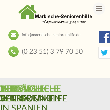
Menu
info@maerkische-seniorenhilfe.de
(0 23 51) 3 79 70 50
HERZLICH
INDIVIDUELLE
JETZT
LIEBEVOLLE
VERLÄSSLICHE
WILLKOMMEN
BETREUUNG
AUCH
SENIORENHILFE
BETREUUNG
IN
IN SPANIEN