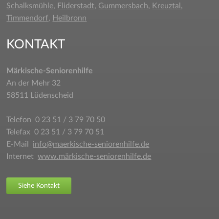
Schalksmühle
,
Fliderstadt
,
Gummersbach
,
Kreuztal
,
Timmendorf
,
Heilbronn
KONTAKT
Märkische-Seniorenhilfe
An der Mehr 32
58511 Lüdenscheid
Telefon 0 23 51 / 3 79 70 50
Telefax 0 23 51 / 3 79 70 51
E-Mail
info@maerkische-seniorenhilfe.de
Internet
www.märkische-seniorenhilfe.de
Siehe Kontakt