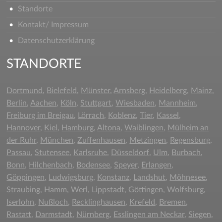
Standorte
Kontakt/ Impressum
Datenschutzerklärung
STANDORTE
Dortmund
,
Bielefeld
,
Münster
,
Arnsberg
,
Heidelberg
,
Mainz
,
Berlin
,
Aachen
,
Köln
,
Stuttgart
,
Wiesbaden
,
Mannheim
,
Freiburg im Breigau
,
Lörrach
,
Koblenz
,
Tier
,
Kassel
,
Hannover
,
Kiel
,
Hamburg
,
Altona
,
Waiblingen
,
Mülheim an
der Ruhr
,
München
,
Zuffenhausen
,
Metzingen
,
Regensburg
,
Passau
,
Stutensee
,
Karlsruhe
,
Düsseldorf
,
Ulm
,
Burbach
,
Bonn
,
Hilchenbach
,
Bodensee
,
Speyer
,
Erlangen
,
Göppingen,
Ludwigsburg
,
Konstanz
,
Landshut
,
Möhnesee
,
Straubing
,
Hamm
,
Werl
,
Lippstadt
,
Göttingen
,
Wolfsburg
,
Iserlohn
,
Nußloch
,
Recklinghausen
,
Krefeld
,
Bremen
,
Rastatt
,
Darmstadt
,
Nürnberg
,
Esslingen am Neckar
,
Siegen
,