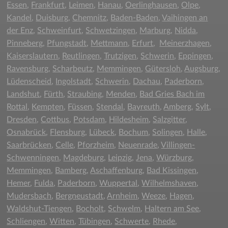
Essen
,
Frankfurt
,
Leimen
,
Hanau
,
Oerlinghausen
,
Olpe
,
Kandel
,
Duisburg
,
Chemnitz
,
Baden-Baden
,
Vaihingen an
der Enz
,
Schweinfurt
,
Schwetzingen
,
Marburg
,
Nidda
,
Pinneberg
,
Pfungstadt
,
Mettmann
,
Erfurt
,
Meinerzhagen
,
Kaiserslautern
,
Reutlingen
,
Trutzigen
,
Schwerin
,
Eppingen
,
Ravensburg
,
Scharbeutz
,
Memmingen
,
Gütersloh
,
Augsburg
,
Lüdenscheid
,
Ingolstadt
,
Schwerin
,
Dachau
,
Paderborn
,
Landshut
,
Fürth
,
Straubing
,
Menden
,
Bad Gries Bach im
Rottal
,
Kempten
,
Füssen
,
Stendal
,
Bayreuth
,
Amberg
,
Sylt
,
Dresden
,
Cottbus
,
Potsdam
,
Hildesheim
,
Salzgitter
,
Osnabrück
,
Flensburg
,
Lübeck
,
Bochum
,
Solingen
,
Halle
,
Saarbrücken
,
Celle
,
Pforzheim
,
Neuenrade
,
Villingen-
Schwenningen
,
Magdeburg
,
Leipzig
,
Jena
,
Würzburg
,
Memmingen
,
Bamberg
,
Aschaffenburg
,
Bad Kissingen
,
Hemer
,
Fulda
,
Paderborn
,
Wuppertal
,
Wilhelmshaven
,
Mudersbach
,
Bergneustadt
,
Arnheim
,
Weeze
,
Hagen
,
Waldshut-Tiengen
,
Bocholt
,
Schwelm
,
Haltern am See
,
Schliengen
,
Witten
,
Tübingen
,
Schwerte
,
Rhede
,