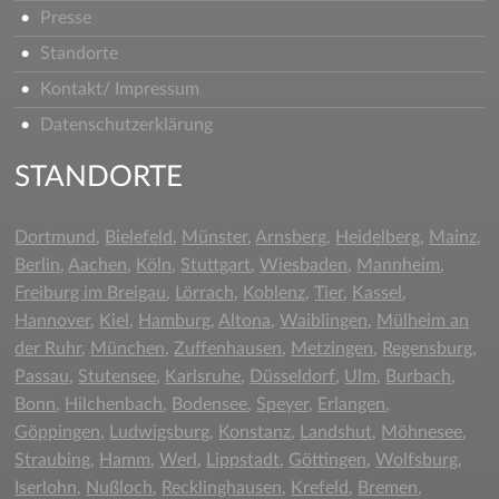
Presse
Standorte
Kontakt/ Impressum
Datenschutzerklärung
STANDORTE
Dortmund
,
Bielefeld
,
Münster
,
Arnsberg
,
Heidelberg
,
Mainz
,
Berlin
,
Aachen
,
Köln
,
Stuttgart
,
Wiesbaden
,
Mannheim
,
Freiburg im Breigau
,
Lörrach
,
Koblenz
,
Tier
,
Kassel
,
Hannover
,
Kiel
,
Hamburg
,
Altona
,
Waiblingen
,
Mülheim an
der Ruhr
,
München
,
Zuffenhausen
,
Metzingen
,
Regensburg
,
Passau
,
Stutensee
,
Karlsruhe
,
Düsseldorf
,
Ulm
,
Burbach
,
Bonn
,
Hilchenbach
,
Bodensee
,
Speyer
,
Erlangen
,
Göppingen,
Ludwigsburg
,
Konstanz
,
Landshut
,
Möhnesee
,
Straubing
,
Hamm
,
Werl
,
Lippstadt
,
Göttingen
,
Wolfsburg
,
Iserlohn
,
Nußloch
,
Recklinghausen
,
Krefeld
,
Bremen
,