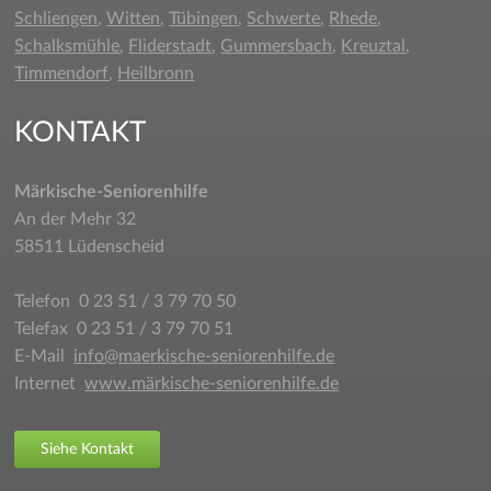
Schliengen
,
Witten
,
Tübingen
,
Schwerte
,
Rhede
,
Schalksmühle
,
Fliderstadt
,
Gummersbach
,
Kreuztal
,
Timmendorf
,
Heilbronn
KONTAKT
Märkische-Seniorenhilfe
An der Mehr 32
58511 Lüdenscheid
Telefon 0 23 51 / 3 79 70 50
Telefax 0 23 51 / 3 79 70 51
E-Mail
info@maerkische-seniorenhilfe.de
Internet
www.märkische-seniorenhilfe.de
Siehe Kontakt