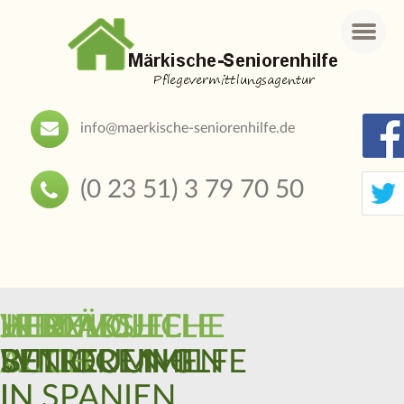
Menu
info@maerkische-seniorenhilfe.de
(0 23 51) 3 79 70 50
HERZLICH
INDIVIDUELLE
JETZT
LIEBEVOLLE
VERLÄSSLICHE
WILLKOMMEN
BETREUUNG
AUCH
SENIORENHILFE
BETREUUNG
IN
IN SPANIEN