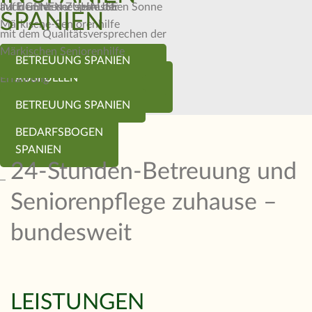
auf der Internetseite der
IM EIGENEN ZUHAUSE
auch unter der spanischen Sonne
SPANIEN
Märkische-Seniorenhilfe
mit dem Qualitätsversprechen der
Märkischen Seniorenhilfe
BEDARFSBOGEN
BETREUUNG SPANIEN
Betreuung mit Herz und
BEDARFSBOGEN
AUSFÜLLEN
Erfahrung
AUSFÜLLEN
BETREUUNG SPANIEN
BEDARFSBOGEN
SPANIEN
24-Stunden-Betreuung und
Seniorenpflege zuhause –
bundesweit
LEISTUNGEN