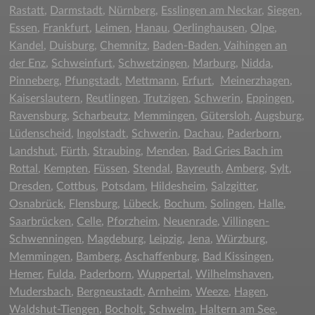
Rastatt
,
Darmstadt
,
Nürnberg
,
Esslingen am Neckar
,
Siegen
,
Essen
,
Frankfurt
,
Leimen
,
Hanau
,
Oerlinghausen
,
Olpe
,
Kandel
,
Duisburg
,
Chemnitz
,
Baden-Baden
,
Vaihingen an
der Enz
,
Schweinfurt
,
Schwetzingen
,
Marburg
,
Nidda
,
Pinneberg
,
Pfungstadt
,
Mettmann
,
Erfurt
,
Meinerzhagen
,
Kaiserslautern
,
Reutlingen
,
Trutzigen
,
Schwerin
,
Eppingen
,
Ravensburg
,
Scharbeutz
,
Memmingen
,
Gütersloh
,
Augsburg
,
Lüdenscheid
,
Ingolstadt
,
Schwerin
,
Dachau
,
Paderborn
,
Landshut
,
Fürth
,
Straubing
,
Menden
,
Bad Gries Bach im
Rottal
,
Kempten
,
Füssen
,
Stendal
,
Bayreuth
,
Amberg
,
Sylt
,
Dresden
,
Cottbus
,
Potsdam
,
Hildesheim
,
Salzgitter
,
Osnabrück
,
Flensburg
,
Lübeck
,
Bochum
,
Solingen
,
Halle
,
Saarbrücken
,
Celle
,
Pforzheim
,
Neuenrade
,
Villingen-
Schwenningen
,
Magdeburg
,
Leipzig
,
Jena
,
Würzburg
,
Memmingen
,
Bamberg
,
Aschaffenburg
,
Bad Kissingen
,
Hemer
,
Fulda
,
Paderborn
,
Wuppertal
,
Wilhelmshaven
,
Mudersbach
,
Bergneustadt
,
Arnheim
,
Weeze
,
Hagen
,
Waldshut-Tiengen
,
Bocholt
,
Schwelm
,
Haltern am See
,