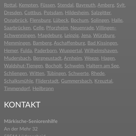
Rottal
,
Kempten
,
Füssen
,
Stendal
,
Bayreuth
,
Amberg
,
Sylt
,
Dresden
,
Cottbus
,
Potsdam
,
Hildesheim
,
Salzgitter
,
Osnabrück
,
Flensburg
,
Lübeck
,
Bochum
,
Solingen
,
Halle
,
Saarbrücken
,
Celle
,
Pforzheim
,
Neuenrade
,
Villingen-
Schwenningen
,
Magdeburg
,
Leipzig
,
Jena
,
Würzburg
,
Memmingen
,
Bamberg
,
Aschaffenburg
,
Bad Kissingen
,
Hemer
,
Fulda
,
Paderborn
,
Wuppertal
,
Wilhelmshaven
,
Mudersbach
,
Bergneustadt
,
Arnheim
,
Weeze
,
Hagen
,
Waldshut-Tiengen
,
Bocholt
,
Schwelm
,
Haltern am See
,
Schliengen
,
Witten
,
Tübingen
,
Schwerte
,
Rhede
,
Schalksmühle
,
Fliderstadt
,
Gummersbach
,
Kreuztal
,
Timmendorf
,
Heilbronn
KONTAKT
Märkische-Seniorenhilfe
An der Mehr 32