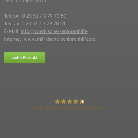
58511 Lüdenscheid
Telefon 0 23 51 / 3 79 70 50
Telefax 0 23 51 / 3 79 70 51
E-Mail
info@maerkische-seniorenhilfe
Internet
www.märkische-seniorenhilfe.de
Siehe Kontakt
66
Bewertungen auf ProvenExpert.com
X
Märkische-Seniorenhilfe
Sie benötigen Unterstützung?
Wir rufen Sie gerne zurück.