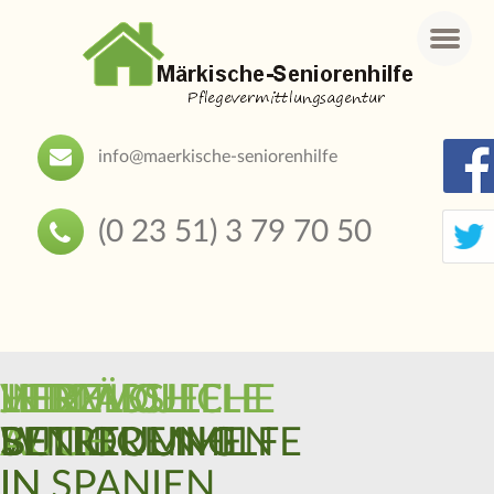
Menu
info@maerkische-seniorenhilfe
(0 23 51) 3 79 70 50
HERZLICH
INDIVIDUELLE
JETZT
LIEBEVOLLE
VERLÄSSLICHE
WILLKOMMEN
BETREUUNG
AUCH
SENIORENHILFE
BETREUUNG
IN
IN SPANIEN