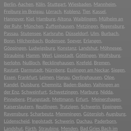
Berlin
,
Aachen
,
Köln
,
Stuttgart
,
Wiesbaden
,
Mannheim
,
Freiburg im Breigau
,
Lörrach
,
Koblenz
,
Tier
,
Kassel
,
Hannover
,
Kiel
,
Hamburg
,
Altona
,
Waiblingen
,
Mülheim an
der Ruhr
,
München
,
Zuffenhausen
,
Metzingen
,
Regensburg
,
Passau
,
Stutensee
,
Karlsruhe
,
Düsseldorf
,
Ulm
,
Burbach
,
Bonn
,
Hilchenbach
,
Bodensee
,
Speyer
,
Erlangen
,
Göppingen,
Ludwigsburg
,
Konstanz
,
Landshut
,
Möhnesee
,
Straubing
,
Hamm
,
Werl
,
Lippstadt
,
Göttingen
,
Wolfsburg
,
Iserlohn
,
Nußloch
,
Recklinghausen
,
Krefeld
,
Bremen
,
Rastatt
,
Darmstadt
,
Nürnberg
,
Esslingen am Neckar
,
Siegen
,
Essen
,
Frankfurt
,
Leimen
,
Hanau
,
Oerlinghausen
,
Olpe
,
Kandel
,
Duisburg
,
Chemnitz
,
Baden-Baden
,
Vaihingen an
der Enz
,
Schweinfurt
,
Schwetzingen
,
Marburg
,
Nidda
,
Pinneberg
,
Pfungstadt
,
Mettmann
,
Erfurt
,
Meinerzhagen
,
Kaiserslautern
,
Reutlingen
,
Trutzigen
,
Schwerin
,
Eppingen
,
Ravensburg
,
Scharbeutz
,
Memmingen
,
Gütersloh
,
Augsburg
,
Lüdenscheid
,
Ingolstadt
,
Schwerin
,
Dachau
,
Paderborn
,
Landshut
,
Fürth
,
Straubing
,
Menden
,
Bad Gries Bach im