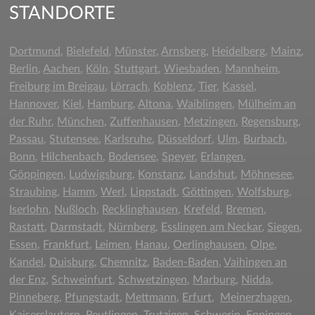
STANDORTE
Dortmund
,
Bielefeld
,
Münster
,
Arnsberg
,
Heidelberg
,
Mainz
,
Berlin
,
Aachen
,
Köln
,
Stuttgart
,
Wiesbaden
,
Mannheim
,
Freiburg im Breigau
,
Lörrach
,
Koblenz
,
Tier
,
Kassel
,
Hannover
,
Kiel
,
Hamburg
,
Altona
,
Waiblingen
,
Mülheim an
der Ruhr
,
München
,
Zuffenhausen
,
Metzingen
,
Regensburg
,
Passau
,
Stutensee
,
Karlsruhe
,
Düsseldorf
,
Ulm
,
Burbach
,
Bonn
,
Hilchenbach
,
Bodensee
,
Speyer
,
Erlangen
,
Göppingen,
Ludwigsburg
,
Konstanz
,
Landshut
,
Möhnesee
,
Straubing
,
Hamm
,
Werl
,
Lippstadt
,
Göttingen
,
Wolfsburg
,
Iserlohn
,
Nußloch
,
Recklinghausen
,
Krefeld
,
Bremen
,
Rastatt
,
Darmstadt
,
Nürnberg
,
Esslingen am Neckar
,
Siegen
,
Essen
,
Frankfurt
,
Leimen
,
Hanau
,
Oerlinghausen
,
Olpe
,
Kandel
,
Duisburg
,
Chemnitz
,
Baden-Baden
,
Vaihingen an
der Enz
,
Schweinfurt
,
Schwetzingen
,
Marburg
,
Nidda
,
Pinneberg
,
Pfungstadt
,
Mettmann
,
Erfurt
,
Meinerzhagen
,