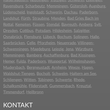
Kaiserslautern
,
Reutlingen
,
Trutzigen
,
Schwerin
,
Eppingen
,
Ravensburg
,
Scharbeutz
,
Memmingen
,
Gütersloh
,
Augsburg
,
Lüdenscheid
,
Ingolstadt
,
Schwerin
,
Dachau
,
Paderborn
,
Landshut
,
Fürth
,
Straubing
,
Menden
,
Bad Gries Bach im
Rottal
,
Kempten
,
Füssen
,
Stendal
,
Bayreuth
,
Amberg
,
Sylt
,
Dresden
,
Cottbus
,
Potsdam
,
Hildesheim
,
Salzgitter
,
Osnabrück
,
Flensburg
,
Lübeck
,
Bochum
,
Solingen
,
Halle
,
Saarbrücken
,
Celle
,
Pforzheim
,
Neuenrade
,
Villingen-
Schwenningen
,
Magdeburg
,
Leipzig
,
Jena
,
Würzburg
,
Memmingen
,
Bamberg
,
Aschaffenburg
,
Bad Kissingen
,
Hemer
,
Fulda
,
Paderborn
,
Wuppertal
,
Wilhelmshaven
,
Mudersbach
,
Bergneustadt
,
Arnheim
,
Weeze
,
Hagen
,
Waldshut-Tiengen
,
Bocholt
,
Schwelm
,
Haltern am See
,
Schliengen
,
Witten
,
Tübingen
,
Schwerte
,
Rhede
,
Schalksmühle
,
Fliderstadt
,
Gummersbach
,
Kreuztal
,
Timmendorf
,
Heilbronn
KONTAKT