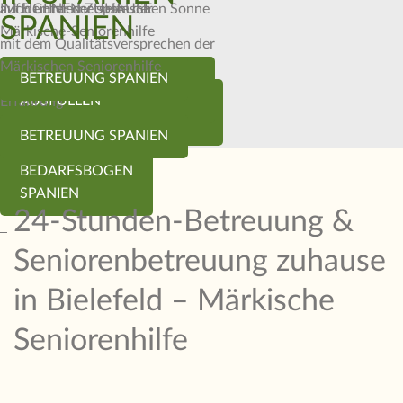
auf der Internetseite der
IM EIGENEN ZUHAUSE
auch unter der spanischen Sonne
SPANIEN
Märkische-Seniorenhilfe
mit dem Qualitätsversprechen der
Märkischen Seniorenhilfe
BEDARFSBOGEN
BETREUUNG SPANIEN
Betreuung mit Herz und
BEDARFSBOGEN
AUSFÜLLEN
Erfahrung
AUSFÜLLEN
BETREUUNG SPANIEN
BEDARFSBOGEN
SPANIEN
24-Stunden-Betreuung &
Seniorenbetreuung zuhause
in Bielefeld – Märkische
Seniorenhilfe