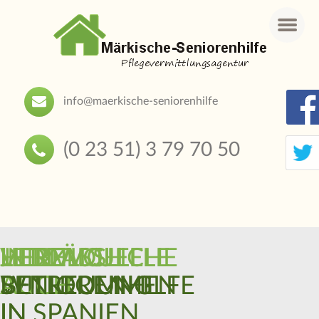
Menu
info@maerkische-seniorenhilfe
(0 23 51) 3 79 70 50
HERZLICH
INDIVIDUELLE
JETZT
LIEBEVOLLE
VERLÄSSLICHE
WILLKOMMEN
BETREUUNG
AUCH
SENIORENHILFE
BETREUUNG
IN
IN SPANIEN